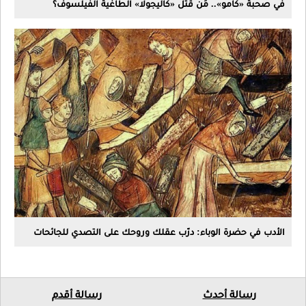
في صحبة «كامو».. مَن قتل «كاليجولا» الطاغية الفيلسوف؟
الأدب في حضرة الوباء: درّب عقلك وروحك على التصدي للجائحات
رسالة أحدث
رسالة أقدم