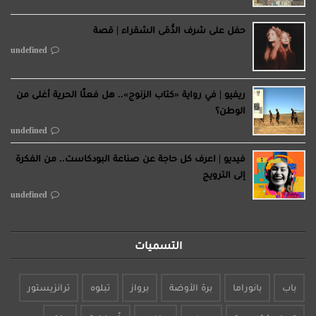
حفل على شرف الدُّمَى الشقراء | قصة
undefined
ريفيو | في رواية «كتاب الزنوج».. هل فعلًا الحرية أغلى من
الوطن؟
undefined
فيديو | اعرف كل حاجة عن صناعة البودكاست.. من الفكرة
إلى الترويج
undefined
التسميات
باب
بانوراما
برة الأوضة
برواز
تبلوه
ترانزيستور