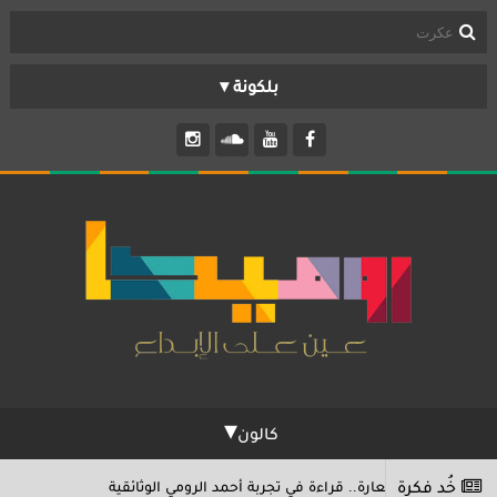
تواصل معنا
مَن نحن؟
مكتب
تابلوه
بانوراما
TV
كالون
حكاوي
خُد فكرة
ستعارة.. قراءة في تجربة أحمد الرومي الوثائقية
"ر
11/01/2026