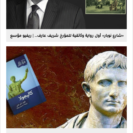
«شارع نوبار» أول رواية وثائقية للمؤرخ شريف عارف.. | ريفيو موّسع