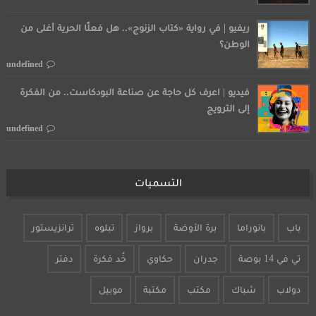
ريفيو | في رواية «كتاب الزنوج».. هل فعلًا الحرية أغلى من
الوطن؟
undefined
فيديو | اعرف كل حاجة عن صناعة البودكاست.. من الفكرة
إلى الترويج
undefined
التسميات
باب
بانوراما
برة الأوضة
برواز
تبلوه
ترانزيستور
تي في 14 بوصة
جدران
حكاوي
خُد فكرة
دفتر
دولاب
شباك
مكتب
مكتبة
موبيل