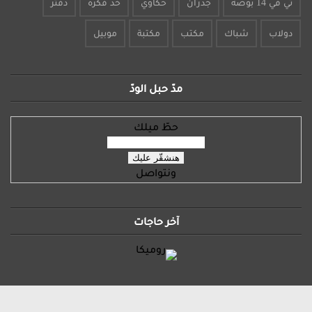
تي في 14 بوصة
جدران
حكاوي
خُد فكرة
دفتر
دولاب
شباك
مكتب
مكتبة
موبيل
مدّ حبل الودّ
حطّ ميلك
ونتواصل
آخر حاجات