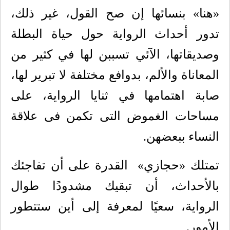
«هنا» بنسائها إن صح القول، غير ذلك،
تدور أحداث الرواية حول حياة البطلة
وصديقاتها، الآئي تسببن لها في كثير من
المعاناة والألم، بدوافع مختلفة لا تبرير لها،
صابة اهتمامها في ثنايا الرواية، على
مساحات الغموض التى تكمن فى علاقة
النساء ببعضهن.
تمتلك «حجازي»
القدرة على أن تفاجئك
بالأحداث، أن تبقيك مشدودًا طوال
الرواية، سعيًا لمعرفة إلى أين ستتطور
الأمور.