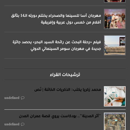
مهرجان آسا للسينما والصحراء يختتم دورته الـ14 بتألق
أفلام من خمس دول عربية وإفريقية
فيلم «رحلة البحث عن رائحة السيد البحر» يحصد جائزة
جديدة في مهرجان سومر السينمائي الدولي
ترشيحات القراء
محمد زكريا يكتب: الذكريات الخائنة | نَص
undefined
"أثر المدينة".. بودكاست يروي قصة عمران المدن
undefined