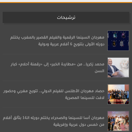
ترشيحات
مهرجان السينما الرقمية والفيلم القصير بالمغرب يختتم
دورته الأولى بتتويج 6 أفلام عربية ودولية
محمد زكريا.. من «مطاردة الخبر» إلى «رقمنة أحلام» كبار
السن
حصاد مهرجان الأطلس للفيلم الدولي.. تتويج مغربي وحضور
لافت للسينما المصرية
مهرجان آسا للسينما والصحراء يختتم دورته الـ14 بتألق أفلام
من خمس دول عربية وإفريقية