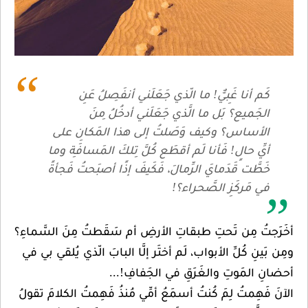
كَم أنا غَبِيٌّ! ما الّذي جَعَلَني أنفَصِلُ عَنِ
الجَميع؟ بَل ما الَّذي جَعَلَني أدخُلُ مِنَ
الأساس؟ وكيف وَصَلتُ إلى هذا المَكانِ على
أيِّ حالٍ! فَأنا لَم أقطَع كُلَّ تِلكَ المَسافَةِ وما
خَطَّت قَدَمايَ الرِّمالَ، فَكَيفَ إذًا أصبَحتُ فَجأةً
في مَركَزِ الصَّحراء؟!
أخَرَجتُ مِن تَحتِ طبقاتِ الأرضِ أم سَقَطتُ مِنَ السَّماءِ؟
ومِن بَينِ كُلِّ الأبواب، لَم أختَر إلَّا البابَ الّذي يُلقي بي في
أحضانِ المَوتِ والغَرَقِ في الجَفافِ!...
الآنَ فَهِمتُ لِمَ كُنتُ أسمَعُ أمِّي مُنذُ فَهِمتُ الكلامَ تقولُ