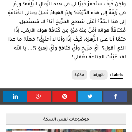
ولَكِن كَيفَ سأحفرُ قَبرًا لي في هذه الرِّمالِ الزَّلِقَة؟ ولِمَ
هي زَلِقَةٌ إلى هذه الدَّرَجَة؟ ولِمَ الهواءُ ثَقيلٌ وعالي الكَثافَةِ
إلى هذا الحَدِّ؟ أَعَلَى سَطحِ المرِّيخِ أنا؟ لا، مَستَحيل،
فَكثافَةُ هوائهِ أقَلُّ مِئَة مَرَّةٍ مِن كَثافَةِ هواءِ الأرض، إذًا
حَتمًا أنا على الزُّهرَة، كَيفَ إذًا وأنا لا أحتَرِقُ؟ مَهلًا! ما هذا
الذي أقول؟! أيُّ مَرّيخٍ وأيُّ كَثافَةٍ وأيُّ زَهرَةٍ ؟!... يا الله
لقد عَبَثَت المتاهةُ بعَقلي!
Labels:
بانوراما
مكتبة
موضوعات نفس السكة