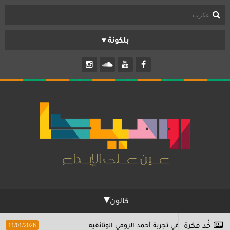
تواصل معنا
مَن نحن؟
مكتب
تابلوه
بانوراما
TV
كالون
حكاوي
خُد فكرة
ءة في تجربة أحمد الرومي الوثائقية
"رحلة البحث عن
11/01/2026