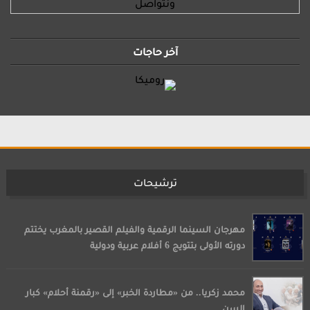
ونتواصل
آخر حاجات
ترشيحات
مهرجان السينما الرقمية والفيلم القصير بالمغرب يختتم
دورته الأولى بتتويج 6 أفلام عربية ودولية
محمد زكريا.. من «مطاردة الخبر» إلى «رقمنة أحلام» كبار
السن