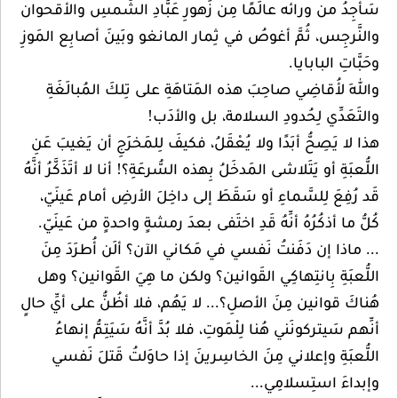
سَأجِدُ من ورائه عالَمًا مِن زَهورِ عَبَّادِ الشَّمسِ والأقحوان
والنَّرجِس، ثُمَّ أغوصُ في ثِمار المانغو وبَينَ أصابِع المَوزِ
وحَبَّاتِ البابايا.
واللهِ لأُقاضِي صاحِبَ هذه المَتاهَةِ على تِلكَ المُبالَغَةِ
والتَعَدِّي لِحُدودِ السلامة، بل والأدَب!
هذا لا يَصِحُّ أبَدًا ولا يُعْقَلُ، فكيفَ لِلمَخرَجِ أن يَغيبَ عَنِ
اللُّعبَةِ أو يَتَلاشى المَدخَلُ بِهذه السُّرعَةِ؟! أنا لا أتَذَكَّرُ أنَّهُ
قَد رُفِعَ لِلسَّماءِ أو سَقَطَ إلى داخِلَ الأرضِ أمام عَينَيّ،
كُلُّ ما أذكُرُهُ أنِّهُ قَدِ اختَفى بعدَ رمشةٍ واحدةٍ من عَينَيّ.
... ماذا إن دَفَنتُ نَفسي في مَكاني الآن؟ ألَن أُطرَدَ مِنَ
اللُّعبَةِ بِانتِهاكِي القَوانين؟ ولكن ما هِيَ القَوانين؟ وهل
هُناكَ قوانين مِنَ الأصلِ؟... لا يَهُم، فلا أظُنُّ على أيِّ حالٍ
أنِّهم سَيتركونَني هُنا لِلْمَوتِ، فلا بُدَّ أنَّهُ سَيَتِمُّ إنهاءُ
اللُّعبَةِ وإعلاني مِنَ الخاسِرينَ إذا حاوَلتُ قَتلَ نَفسي
وإبداءَ استِسلامِي...