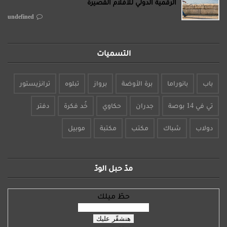
الرقمية الدولي للأفلام القصيرة
undefined
التسميات
باب
بانوراما
برة الأوضة
برواز
تبلوه
ترانزيستور
تي في 14 بوصة
جدران
حكاوي
خُد فكرة
دفتر
دولاب
شباك
مكتب
مكتبة
موبيل
مدّ حبل الودّ
حطّ ميلك