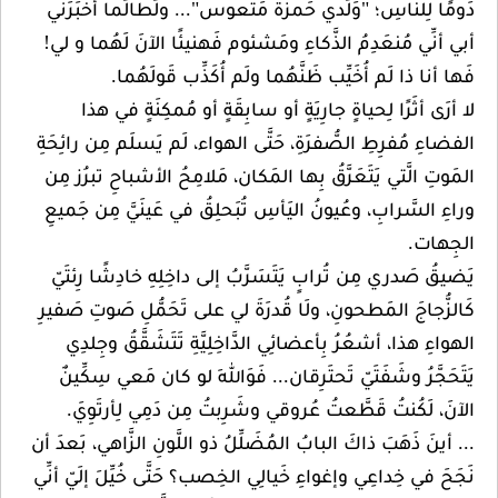
دَومًا لِلنَّاسِ؛ "وَلَدي حَمزَة مَتعوس"... ولَطالَما أخبَرَني
أبي أنِّي مُنعَدِمُ الذَّكاءِ ومَشئوم فَهنيئًا الآنَ لَهُما و لي!
فَها أنا ذا لَم أُخَيِّب ظَنَّهُما ولَم أُكَذِّب قَولَهُما.
لا أرَى أثَرًا لِحياةٍ جارِيَةٍ أو سابِقَةٍ أو مُمكِنَةٍ في هذا
الفضاءِ مُفرِطِ الصُّفرَةِ، حَتَّى الهواء، لَم يَسلَم مِن رائِحَةِ
المَوتِ الَّتي يَتَعَرَّقُ بِها المَكان، مَلامِحُ الأشباحِ تبرُز مِن
وراءِ السَّرابِ، وعُيونُ اليَأسِ تُبَحلِقُ في عَينَيَّ مِن جَميعِ
الجِهات.
يَضيقُ صَدري مِن تُرابٍ يَتَسَرَّبُ إلى داخِلِهِ خادِشًا رِئتَيّ
كَالزُّجاجَ المَطحونِ، ولَا قُدرَةَ لي على تَحَمُّلِ صَوتِ صَفيرِ
الهواءِ هذا، أشعُرُ بِأعضائِي الدَّاخِلِيَّةِ تَتَشَقَّقُ وجِلدِي
يَتَحَجَّرُ وشَفَتَيّ تَحتَرِقان... فَوَاللهِ لو كان مَعي سِكِّينٌ
الآنَ، لَكُنتُ قَطَّعتُ عُروقي وشَرِبتُ مِن دَمِي لِأرتَوِيَ.
... أينَ ذَهَبَ ذاكَ البابُ المُضَلِّلُ ذو اللَّونِ الزَّاهي، بَعدَ أن
نَجَحَ في خِداعِي وإغواءِ خَيالِي الخِصب؟ حَتَّى خُيِّلَ إلَيّ أنِّي