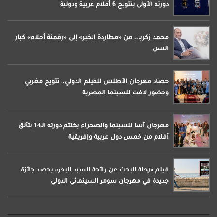
دورته الأولى بتتويج 6 أفلام عربية ودولية
محمد زكريا.. من «مطاردة الخبر» إلى «رقمنة أحلام» كبار
السن
حصاد مهرجان الأطلس للفيلم الدولي.. تتويج مغربي
وحضور لافت للسينما المصرية
مهرجان آسا للسينما والصحراء يختتم دورته الـ14 بتألق
أفلام من خمس دول عربية وإفريقية
فيلم «رحلة البحث عن رائحة السيد البحر» يحصد جائزة
جديدة في مهرجان سومر السينمائي الدولي