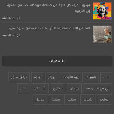
فيديو | اعرف كل حاجة عن صناعة البودكاست.. من الفكرة
إلى الترويج
undefined
الملتقى الثالث لقصيدة النثر.. هنا «حلب» من «بروكسل»
undefined
التسميات
باب
بانوراما
برة الأوضة
برواز
تبلوه
ترانزيستور
تي في 14 بوصة
جدران
حكاوي
خُد فكرة
دفتر
دولاب
شباك
مكتب
مكتبة
موبيل