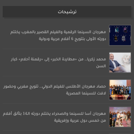
ترشيحات
مهرجان السينما الرقمية والفيلم القصير بالمغرب يختتم
دورته الأولى بتتويج 6 أفلام عربية ودولية
محمد زكريا.. من «مطاردة الخبر» إلى «رقمنة أحلام» كبار
السن
حصاد مهرجان الأطلس للفيلم الدولي.. تتويج مغربي وحضور
لافت للسينما المصرية
مهرجان آسا للسينما والصحراء يختتم دورته الـ14 بتألق أفلام
من خمس دول عربية وإفريقية