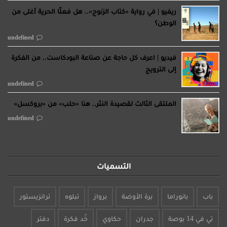
ريفيو | في رواية «كتاب الزنوج».. هل فعلًا الحرية أغلى من
الوطن؟
undefined
فيديو | اعرف كل حاجة عن صناعة البودكاست.. من الفكرة
إلى الترويج
undefined
الملتقى الثالث لقصيدة النثر.. هنا «حلب» من «بروكسل»
undefined
التسميات
باب
بانوراما
برة الأوضة
برواز
تبلوه
ترانزيستور
تي في 14 بوصة
جدران
حكاوي
خُد فكرة
دفتر