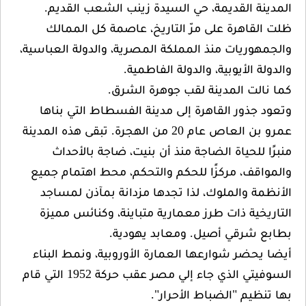
المدينة القديمة، حي السيدة زينب الشعب القديم.
ظلت القاهرة على مرّ التاريخ، عاصمة كل الممالك
والجمهوريات منذ المملكة المصرية، والدولة العباسية،
والدولة الأيوبية، والدولة الفاطمية.
كما نالت المدينة لقب جوهرة الشرق.
وتعود جذور القاهرة إلى مدينة الفسطاط التي بناها
عمرو بن العاص عام 20 من الهجرة. تبقى هذه المدينة
منبرًا للحياة الضاجة منذ أن بنيت، ضاجة بالأحداث
والمواقف، مركزًا للحكم والتحكم، محط اهتمام جميع
الأنظمة والملوك، لذا تجدها مزدانة بمآذن لمساجد
التاريخية ذات طرز معمارية متباينة، وكنائس مميزة
بطابع شرقي أصيل. ومعابد يهودية.
أيضا يحضر شوارعها العمارة الأوروبية، ونمط البناء
السوفيتي الذي جاء إلي مصر عقب حركة 1952 التي قام
بها تنظيم "الضباط الأحرار".