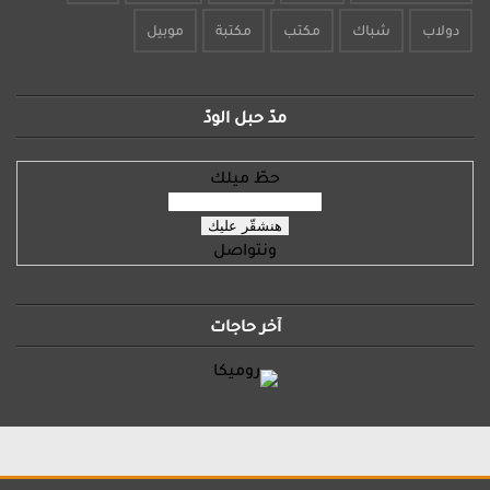
دولاب
شباك
مكتب
مكتبة
موبيل
مدّ حبل الودّ
حطّ ميلك
ونتواصل
آخر حاجات