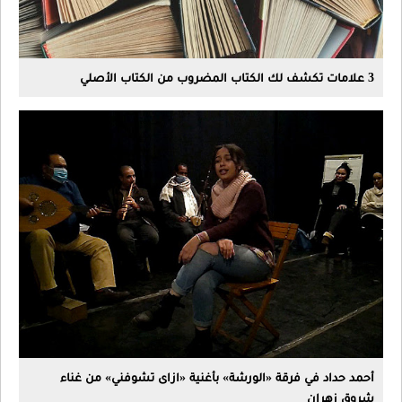
3 علامات تكشف لك الكتاب المضروب من الكتاب الأصلي
أحمد حداد في فرقة «الورشة» بأغنية «ازاى تشوفني» من غناء
شروق زهران