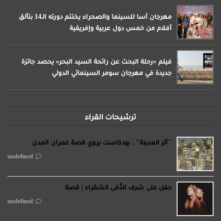
مهرجان آسا للسينما والصحراء يختتم دورته الـ14 بتألق
أفلام من خمس دول عربية وإفريقية
فيلم «رحلة البحث عن رائحة السيد البحر» يحصد جائزة
جديدة في مهرجان سومر السينمائي الدولي
ترشيحات القراء
"أثر المدينة".. بودكاست يروي قصة عمران المدن
undefined
حفل على شرف الدُّمَى الشقراء | قصة
undefined