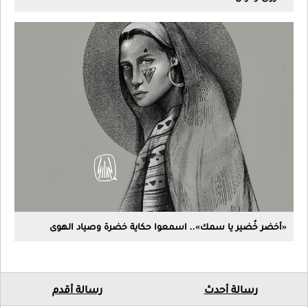
«أخضر خُضير يا سمك».. اسمعوا حكاية خضرة وصياد الهوى
رسالة أحدث
رسالة أقدم