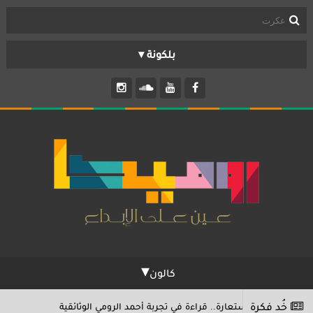
تواصل معنا
مَن نحن؟
مكتب
تابلوه
بانوراما
TV
كالون
حكاوي
خُد فكرة
» كاستعارة.. قراءة في تجربة أحمد الرومي الوثائقية
11/01/2026