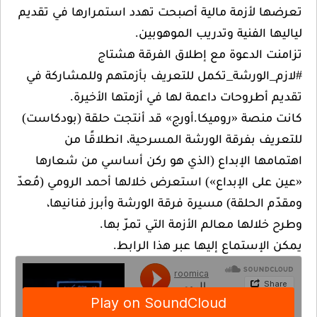
لأزمة مالية أصبحت تهدد استمرارها في تقديم
الفنية وتدريب الموهوبين.
الدعوة مع إطلاق الفرقة هشتاج
لورشة_تكمل للتعريف بأزمتهم وللمشاركة في
روحات داعمة لها في أزمتها الأخيرة.
صة «روميكا.أورج» قد أنتجت حلقة (بودكاست)
 بفرقة الورشة المسرحية، انطلاقًا من
ا الإبداع (الذي هو ركن أساسي من شعارها
 الإبداع») استعرض خلالها أحمد الرومي (مُعدّ
لحلقة) مسيرة فرقة الورشة وأبرز فنانيها،
لها معالم الأزمة التي تمرّ بها.
ستماع إليها عبر هذا الرابط.