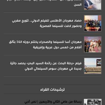
السن
حصاد مهرجان الأطلس للفيلم الدولي.. تتويج مغربي
وحضور لافت للسينما المصرية
مهرجان آسا للسينما والصحراء يختتم دورته الـ14 بتألق
أفلام من خمس دول عربية وإفريقية
فيلم «رحلة البحث عن رائحة السيد البحر» يحصد جائزة
جديدة في مهرجان سومر السينمائي الدولي
ترشيحات القراء
رسالة من عامي الثاني والأربعين | نص أدبي