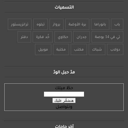
التسميات
بانوراما
برة الأوضة
برواز
تبلوه
ترانزيستور
جدران
حكاوي
خُد فكرة
دفتر
شباك
مكتب
مكتبة
موبيل
مدّ حبل الودّ
حطّ ميلك
ونتواصل
آخر حاجات