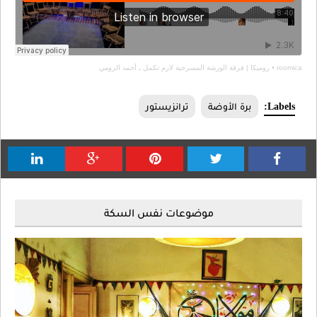
يكا | فرقة الورشة المسرحية لازم تكمل ـ أحمد الرومي
برة الأوضة
ترانزيستور
موضوعات نفس السكة