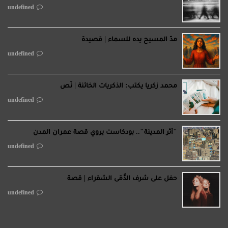
undefined
مدّ المسيح يده للسماء | قصيدة
undefined
محمد زكريا يكتب: الذكريات الخائنة | نَص
undefined
"أثر المدينة".. بودكاست يروي قصة عمران المدن
undefined
حفل على شرف الدُّمَى الشقراء | قصة
undefined