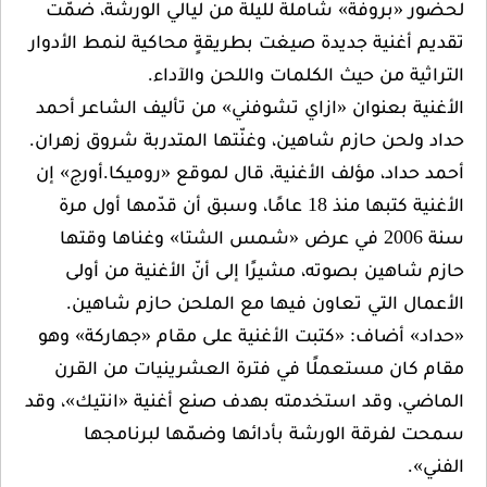
بروفة» شاملة لليلة من ليالي الورشة، ضمّت
غنية جديدة صيغت بطريقةٍ محاكية لنمط الأدوار
 من حيث الكلمات واللحن والآداء.
 بعنوان «ازاي تشوفني» من تأليف الشاعر أحمد
حن حازم شاهين، وغنّتها المتدربة شروق زهران.
د، مؤلف الأغنية، قال لموقع «روميكا.أورج» إن
الأغنية كتبها منذ 18 عامًا، وسبق أن قدّمها أول مرة
سنة 2006 في عرض «شمس الشتا» وغناها وقتها
ين بصوته، مشيرًا إلى أنّ الأغنية من أولى
 التي تعاون فيها مع الملحن حازم شاهين.
أضاف: «كتبت الأغنية على مقام «جهاركة» وهو
ن مستعملًا في فترة العشرينيات من القرن
 وقد استخدمته بهدف صنع أغنية «انتيك»، وقد
رقة الورشة بأدائها وضمّها لبرنامجها