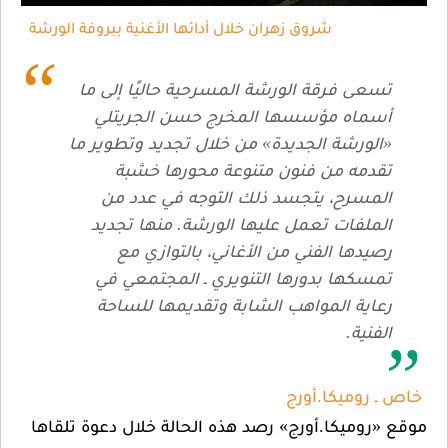
شروق زهران خلال أدائها الأغنية ببروفة الورشة
ى فرقة الورشة المسرحية حاليًا إلى ما
اه مؤسسها المخرج حسن الجريتلي
ورشة الجديدة» من خلال تجديد وتطوير ما
مه من فنون متنوعة محورها خشبة
سرح، يتجسد ذلك التوجه في عدد من
لفات تعمل عليها الورشة. منها تجديد
دها الفني من الأغاني، بالتوازي مع
كها بدورها التنويري ـ المجتمعي في
ية المواهب الشابة وتقديمها للساحة
ية.
وميكا.أورج
ميكا.أورج» رصد هذه الحالة خلال دعوة تلقاها