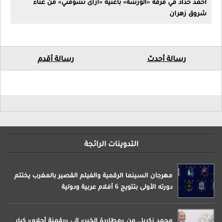
د في فرقة «الورشة» بأغنية «ازاى تشوفني» من غناء
ران
سالة أحدث
رسالة أقدم
التدوينات الرائجة
مهرجان السينما الرقمية والفيلم القصير بالمغرب يختتم
دورته الأولى بتتويج 6 أفلام عربية ودولية
محمد زكريا.. من «مطاردة الخبر» إلى «رقمنة أحلام» كبار